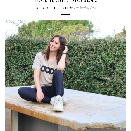
in
les looks
,
lou
OCTOBRE 11, 2018