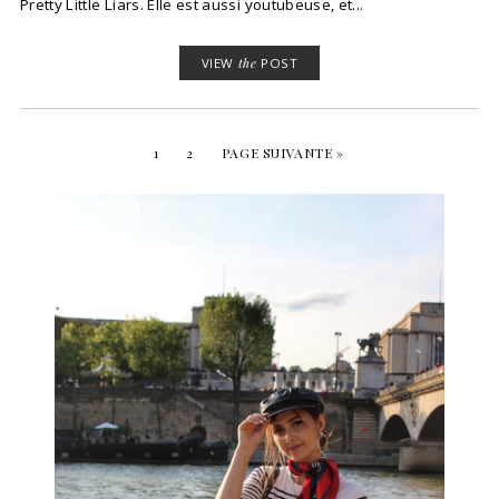
Pretty Little Liars. Elle est aussi youtubeuse, et...
VIEW
the
POST
1
2
PAGE SUIVANTE »