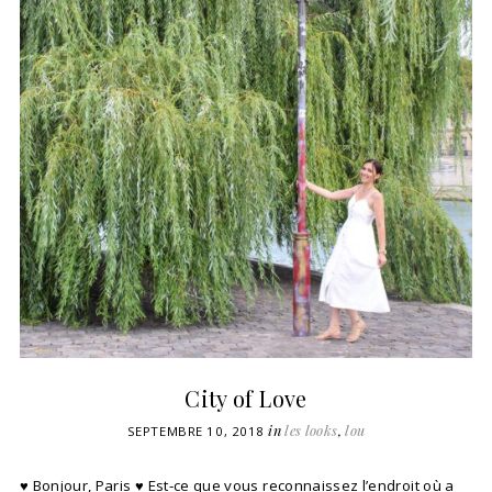
City of Love
in
les looks
,
lou
SEPTEMBRE 10, 2018
♥ Bonjour, Paris ♥ Est-ce que vous reconnaissez l’endroit où a