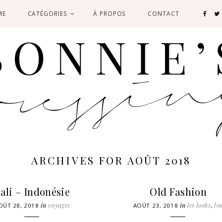
ME
CATÉGORIES
À PROPOS
CONTACT
ARCHIVES FOR AOÛT 2018
ali – Indonésie
Old Fashion
in
voyages
in
les looks
,
lo
OÛT 28, 2018
AOÛT 23, 2018