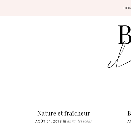
HO
Nature et fraîcheur
B
in
anna
,
les looks
AOÛT 31, 2018
A