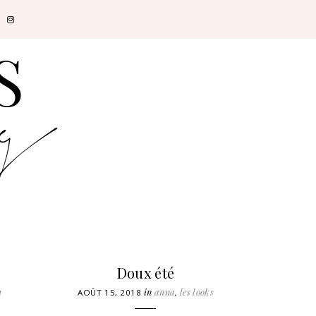
Doux été
u
in
anna
,
les looks
AOÛT 15, 2018