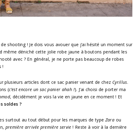
it de shooting ! Je dois vous avouer que j’ai hésité un moment sur
quand même déniché cette jolie robe jaune à boutons pendant les
 shooté avec ? En général, je ne porte pas beaucoup de robes
 !
our plusieurs articles dont ce sac panier venant de chez
Cyrillus
.
ons (
c’est encore un sac panier ahah !
). J’ai choisi de porter ma
omod
, décidément je vois la vie en jaune en ce moment ! Et
s soldes ?
ntes surtout au tout début pour les marques de type
Zara
ou
en,
première arrivée première servie
! Reste à voir à la dernière