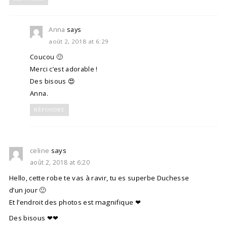
Anna
says
août 2, 2018 at 6:29
Coucou 🙂
Merci c’est adorable !
Des bisous 😍
Anna.
RÉPONDRE
celine
says
août 2, 2018 at 6:20
Hello, cette robe te vas à ravir, tu es superbe Duchesse
d’un jour 🙂
Et l’endroit des photos est magnifique ❤
Des bisous ❤❤