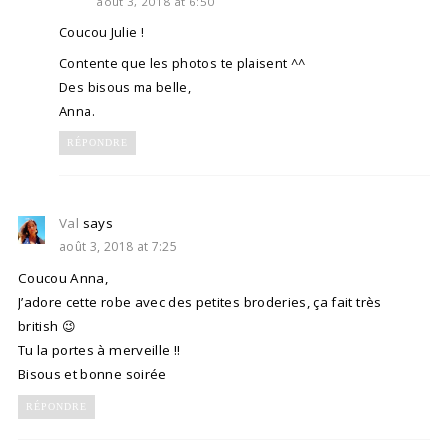
août 3, 2018 at 6:50
Coucou Julie !
Contente que les photos te plaisent ^^
Des bisous ma belle,
Anna.
RÉPONDRE
Val
says
août 3, 2018 at 7:25
Coucou Anna,
J’adore cette robe avec des petites broderies, ça fait très
british 😉
Tu la portes à merveille !!
Bisous et bonne soirée
RÉPONDRE