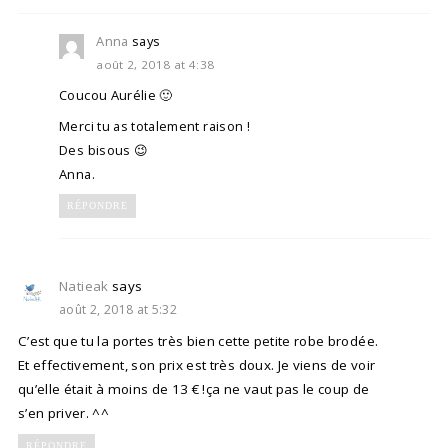
Anna
says
août 2, 2018 at 4:38
Coucou Aurélie 🙂
Merci tu as totalement raison !
Des bisous 😉
Anna.
RÉPONDRE
Natieak
says
août 2, 2018 at 5:32
C’est que tu la portes très bien cette petite robe brodée.
Et effectivement, son prix est très doux. Je viens de voir
qu’elle était à moins de 13 € !ça ne vaut pas le coup de
s’en priver. ^^
RÉPONDRE