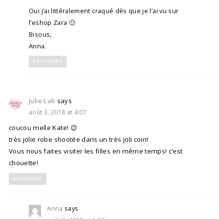
Oui j’ai littéralement craqué dès que je l’ai vu sur
l’eshop Zara 🙂
Bisous,
Anna.
RÉPONDRE
Julie Lab
says
août 3, 2018 at 4:07
coucou melle Kate! 😉
très jolie robe shootée dans un très joli coin!
Vous nous faites visiter les filles en même temps! c’est
chouette!
RÉPONDRE
Anna
says