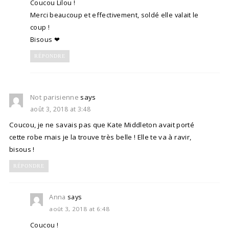
Coucou Lilou !
Merci beaucoup et effectivement, soldé elle valait le
coup !
Bisous ❤
RÉPONDRE
Not parisienne
says
août 3, 2018 at 3:48
Coucou, je ne savais pas que Kate Middleton avait porté
cette robe mais je la trouve très belle ! Elle te va à ravir,
bisous !
RÉPONDRE
Anna
says
août 3, 2018 at 6:48
Coucou !