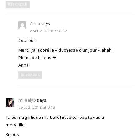
RÉPONDRE
Anna
says
août 2, 2018 at 6:32
Coucou !
Merci, j’ai adoré le « duchesse d’un jour », ahah !
Pleins de bisous ❤
Anna.
RÉPONDRE
mllealyb
says
août 2, 2018 at 9:13
Tu es magnifique ma belle! Et cette robe te vas à
merveille!
Bisous