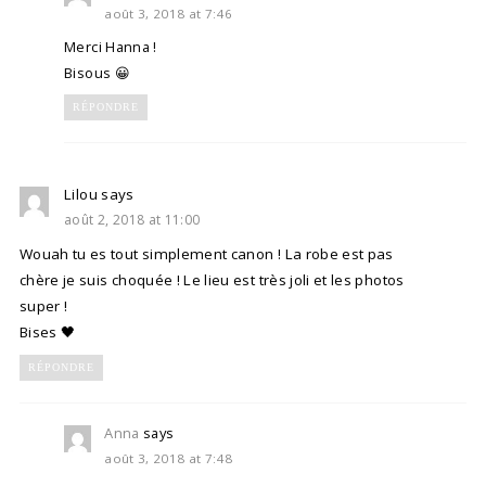
août 3, 2018 at 7:46
Merci Hanna !
Bisous 😀
RÉPONDRE
Lilou
says
août 2, 2018 at 11:00
Wouah tu es tout simplement canon ! La robe est pas
chère je suis choquée ! Le lieu est très joli et les photos
super !
Bises 🖤
RÉPONDRE
Anna
says
août 3, 2018 at 7:48