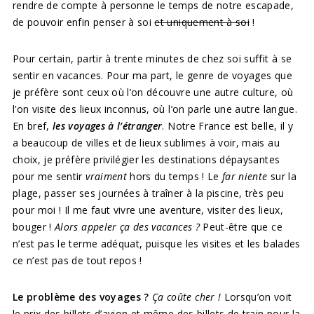
rendre de compte à personne le temps de notre escapade,
de pouvoir enfin penser à soi
et uniquement à soi
!
Pour certain, partir à trente minutes de chez soi suffit à se
sentir en vacances. Pour ma part, le genre de voyages que
je préfère sont ceux où l’on découvre une autre culture, où
l’on visite des lieux inconnus, où l’on parle une autre langue.
En bref,
les voyages à l’étranger
. Notre France est belle, il y
a beaucoup de villes et de lieux sublimes à voir, mais au
choix, je préfère privilégier les destinations dépaysantes
pour me sentir
vraiment
hors du temps ! Le
far niente
sur la
plage, passer ses journées à traîner à la piscine, très peu
pour moi ! Il me faut vivre une aventure, visiter des lieux,
bouger !
Alors appeler ça des vacances ?
Peut-être que ce
n’est pas le terme adéquat, puisque les visites et les balades
ce n’est pas de tout repos !
Le problème des voyages ?
Ça coûte cher !
Lorsqu’on voit
le prix des billets d’avion et même des billets de train pour la