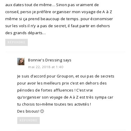
aux dates tout de même… Sinon pas vraiment de
conseil, perso je préfère organiser mon voyage de A à Z
même si ça prend beaucoup de temps. pour économiser
sur les vols il n’y a pas de secret, il faut partir en dehors
des grands départs…
RÉPONDRE
Bonnie's Dressing
says
mai 22, 2018 at 1:40
Je suis d’accord pour Groupon, et oui pas de secrets
pour avoir les meilleurs prix c’est en dehors des
périodes de fortes affluences ! C’est vrai
qu’organiser son voyage de A à Z est très sympa car
tu choisis toi-même toutes tes activités !
Des bisous! 🙂
RÉPONDRE