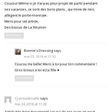
Coucou! Même si je n’ai pas pour projet de partir pendant
ses vacances, ce sont des bons plans , qui mine de rien,
allègent le porte-monnaie.
Merci pour cet article,
Des bisous de La Réunion
RÉPONDRE
Bonnie's Dressing
says
mai 23, 2018 at 11:32
Coucou ma belle! Merci à toi pour ton commentaire !
Gros bisous à toi et ta fille ♥
RÉPONDRE
Cj-envadrouille
says
mai 24, 2018 at 11:30
Article très bien documenté car oui,de nos jours on peut