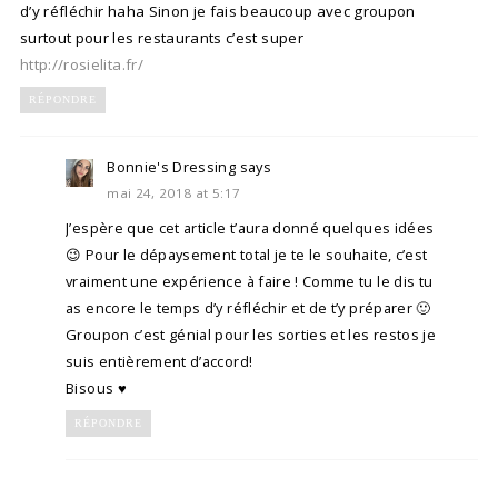
d’y réfléchir haha Sinon je fais beaucoup avec groupon
surtout pour les restaurants c’est super
http://rosielita.fr/
RÉPONDRE
Bonnie's Dressing
says
mai 24, 2018 at 5:17
J’espère que cet article t’aura donné quelques idées
😉 Pour le dépaysement total je te le souhaite, c’est
vraiment une expérience à faire ! Comme tu le dis tu
as encore le temps d’y réfléchir et de t’y préparer 🙂
Groupon c’est génial pour les sorties et les restos je
suis entièrement d’accord!
Bisous ♥
RÉPONDRE