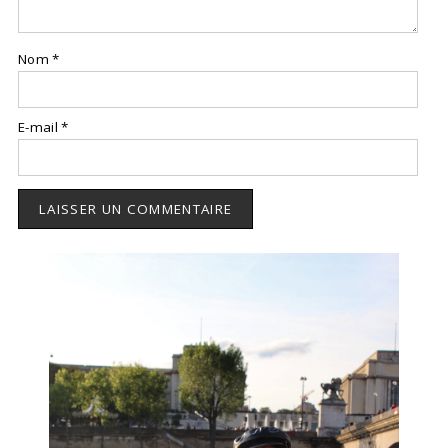
Nom
*
E-mail
*