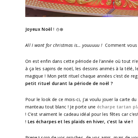
Joyeux Noël
! ⛄❄️
All I want for christmas is… youuuuu !
Comment vous a
On est enfin dans cette période de l’année où tout n’
à ça les sapins de noël, les dessins animés à la télé, 
magique ! Mon petit rituel chaque années c’est de reg
petit rituel durant la période de noël ?
Pour le look de ce mois-ci, j’ai voulu jouer la carte d
manteau tout blanc ! Je porte une
écharpe tartan pl
! C’est vraiment le cadeau idéal pour les fêtes car c’e
!
Les écharpes et les plaids en hiver, c’est la vie !
Prenez soin de vos proches, de vos amis, mais de vo