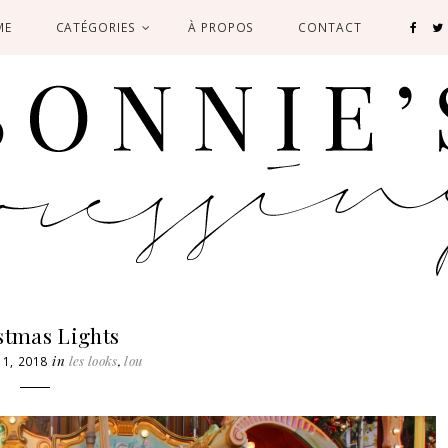
ME
CATÉGORIES
À PROPOS
CONTACT
stmas Lights
in
les looks
,
lou
1, 2018