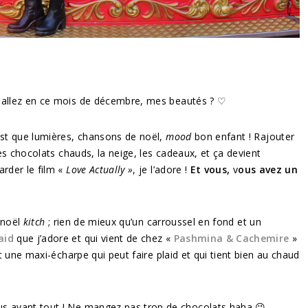
llez en ce mois de décembre, mes beautés ? ♡
est que lumières, chansons de noël,
mood
bon enfant ! Rajouter
les chocolats chauds, la neige, les cadeaux, et ça devient
arder le film «
Love Actually »
, je l’adore !
Et vous,
v
ous avez un
u noël
kitch
; rien de mieux qu’un carroussel en fond et un
aid
que j’adore et qui vient de chez «
Pashmina & Cachemire
»
st une maxi-écharpe qui peut faire plaid et qui tient bien au chaud
us avant tout ! Ne mangez pas trop de chocolats haha 😉