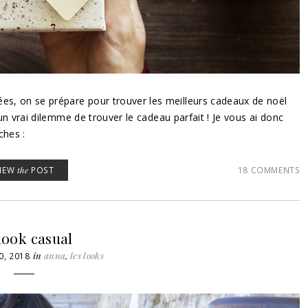
ées, on se prépare pour trouver les meilleurs cadeaux de noël
 un vrai dilemme de trouver le cadeau parfait ! Je vous ai donc
oches :
VIEW
the
POST
18 COMMENTS
look casual
in
anna
,
les looks
, 2018