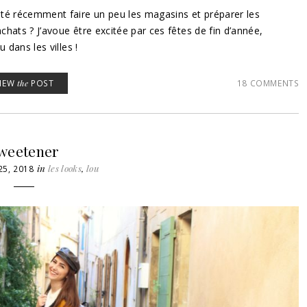
té récemment faire un peu les magasins et préparer les
hats ? J’avoue être excitée par ces fêtes de fin d’année,
 dans les villes !
VIEW
the
POST
18 COMMENTS
weetener
in
les looks
,
lou
5, 2018