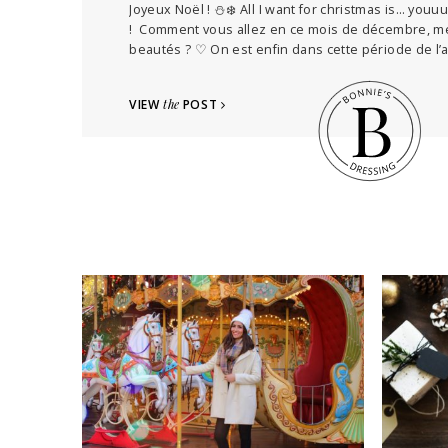
Joyeux Noël ! ⛄❄️ All I want for christmas is… youu
! Comment vous allez en ce mois de décembre, m
beautés ? ♡ On est enfin dans cette période de l’a
VIEW
the
POST