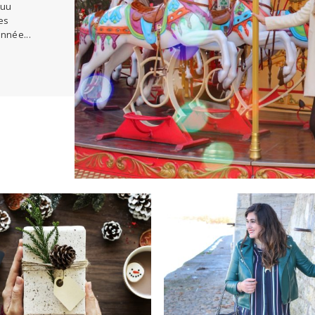
uuu
es
nnée...