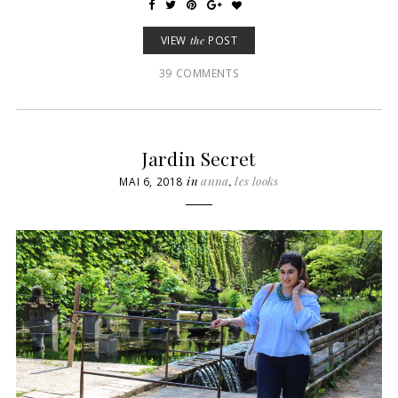
VIEW
the
POST
39 COMMENTS
Jardin Secret
in
anna
,
les looks
MAI 6, 2018