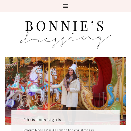
Christmas Lights
Joyeux Noël ! ⛄❄️ All I want for christmas is…