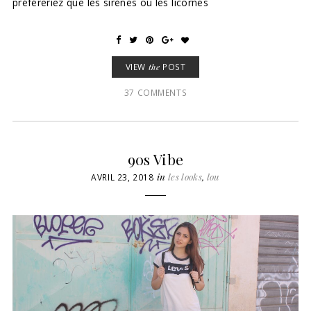
préféreriez que les sirènes ou les licornes
VIEW
the
POST
37 COMMENTS
90s Vibe
in
les looks
,
lou
AVRIL 23, 2018